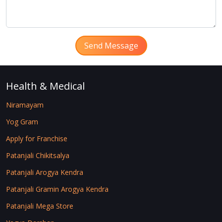
Send Message
Health & Medical
Niramayam
Yog Gram
Apply for Franchise
Patanjali Chikitsalya
Patanjali Arogya Kendra
Patanjali Gramin Arogya Kendra
Patanjali Mega Store